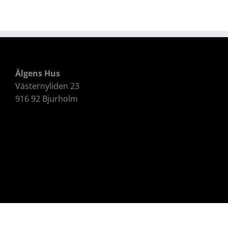
Älgens Hus
Västernyliden 23
916 92 Bjurholm