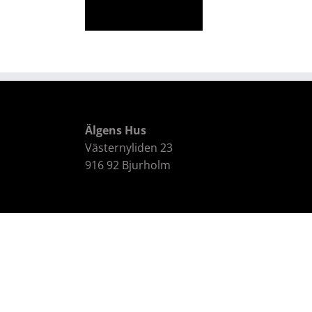
Älgens Hus
Västernyliden 23
916 92 Bjurholm