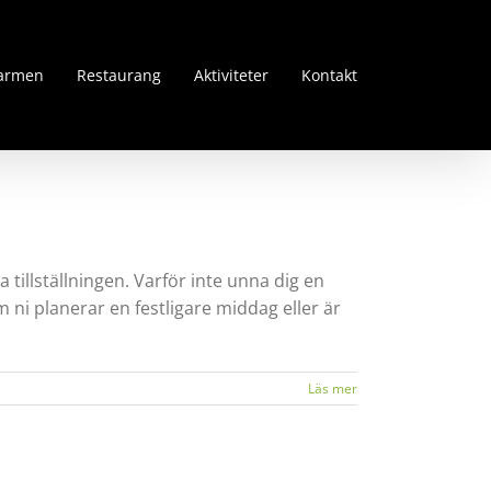
farmen
Restaurang
Aktiviteter
Kontakt
 tillställningen. Varför inte unna dig en
 ni planerar en festligare middag eller är
Läs mer