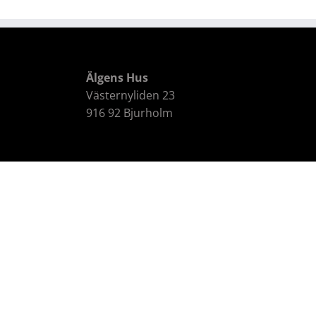
Älgens Hus
Västernyliden 23
916 92 Bjurholm