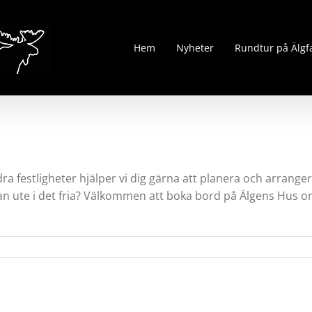
Hem
Nyheter
Rundtur på Älg
a festligheter hjälper vi dig gärna att planera och arrangera
an ute i det fria? Välkommen att boka bord på Älgens Hus om