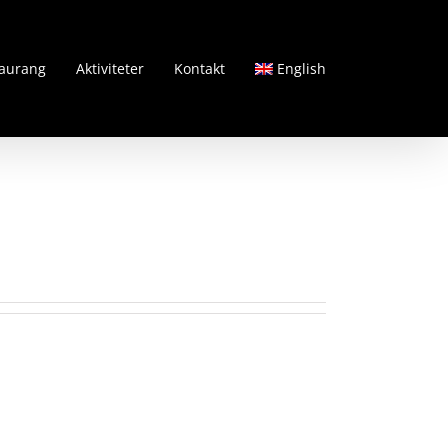
aurang
Aktiviteter
Kontakt
English