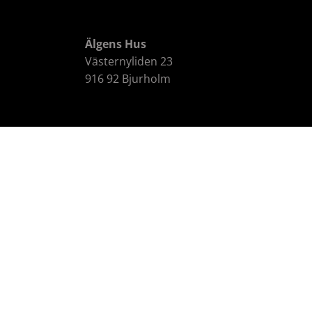
Älgens Hus
Västernyliden 23
916 92 Bjurholm