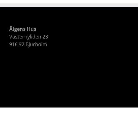
Älgens Hus
Västernyliden 23
916 92 Bjurholm